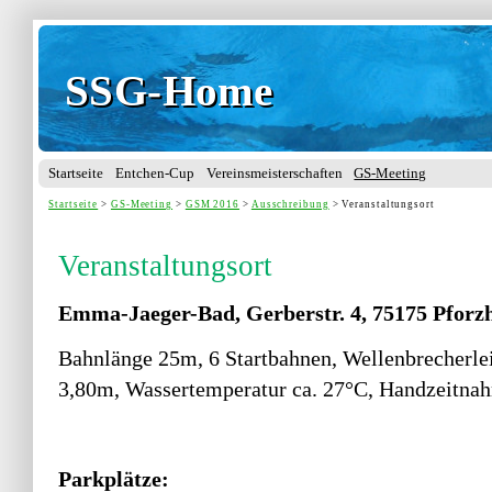
SSG-Home
SSG-Home
Startseite
Entchen-Cup
Vereinsmeisterschaften
GS-Meeting
Startseite
>
GS-Meeting
>
GSM 2016
>
Ausschreibung
> Veranstaltungsort
Veranstaltungsort
Emma-Jaeger-Bad, Gerberstr. 4, 75175 Pforz
Bahnlänge 25m, 6 Startbahnen, Wellenbrecherlei
3,80m, Wassertemperatur ca. 27°C, Handzeitna
Parkplätze: